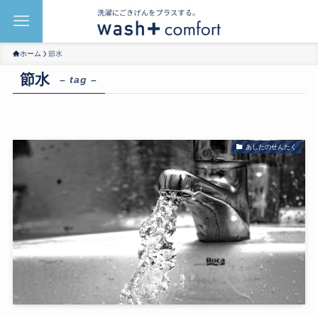
ホーム
節水
節水
– tag –
あしたのせんたく