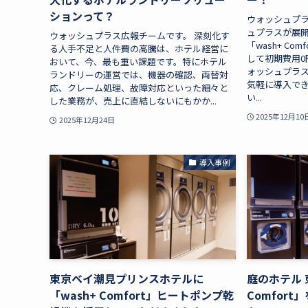
ションって？
ウォッシュプ
ュプラスが展
ウォッシュプラス広報チームです。 深刻化す
「wash+ C
る人手不足と人件費の高騰は、ホテル経営に
して初期費用0
おいて、今、最も重い課題です。特にホテル
ォッシュプラス
ランドリーの運営では、機器の確認、両替対
気軽に導入で
応、クレーム処理、故障対応といった細々と
い...
した業務が、売上に直結しないにもかか...
2025年12月10
2025年12月24日
導入事例
東京ベイ潮見プリンスホテルに
庭のホテル 
「wash+ Comfort」ヒートポンプ乾
Comfor