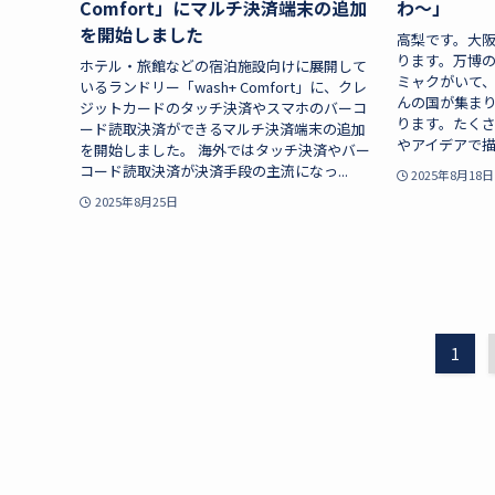
Comfort」にマルチ決済端末の追加
わ～」
を開始しました
高梨です。大阪
ります。万博
ホテル・旅館などの宿泊施設向けに展開して
ミャクがいて
いるランドリー「wash+ Comfort」に、クレ
んの国が集ま
ジットカードのタッチ決済やスマホのバーコ
ります。たく
ード読取決済ができるマルチ決済端末の追加
やアイデアで描
を開始しました。 海外ではタッチ決済やバー
コード読取決済が決済手段の主流になっ...
2025年8月18日
2025年8月25日
1