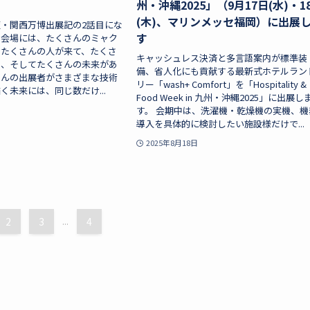
州・沖縄2025」（9月17日(水)・1
(木)、マリンメッセ福岡）に出展
・関西万博出展記の2話目にな
す
の会場には、たくさんのミャク
、たくさんの人が来て、たくさ
キャッシュレス決済と多言語案内が標準装
り、そしてたくさんの未来があ
備、省人化にも貢献する最新式ホテルラン
さんの出展者がさまざまな技術
リー「wash+ Comfort」を「Hospitality &
く未来には、同じ数だけ...
Food Week in 九州・沖縄2025」に出展し
す。 会期中は、洗濯機・乾燥機の実機、機
導入を具体的に検討したい施設様だけで...
2025年8月18日
2
3
...
4