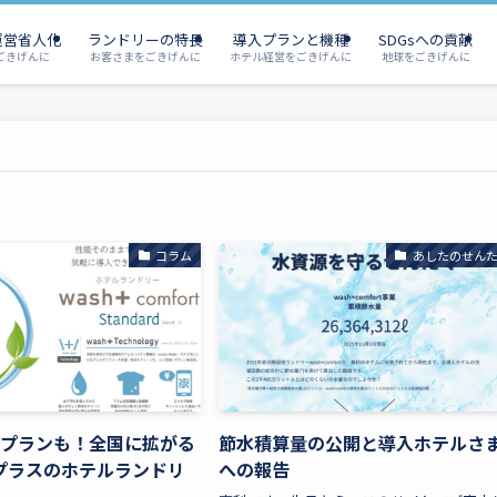
運営省人化
ランドリーの特長
導入プランと機種
SDGsへの貢献
ごきげんに
お客さまをごきげんに
ホテル経営をごきげんに
地球をごきげんに
コラム
あしたのせん
円プランも！全国に拡がる
節水積算量の公開と導入ホテルさ
プラスのホテルランドリ
への報告