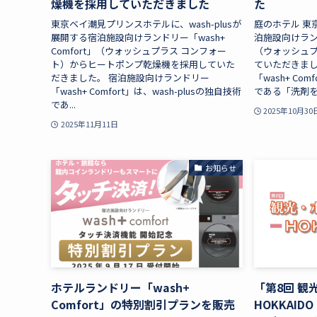
燥機を採用していただきました
た
東京ベイ潮見プリンスホテルに、wash-plusが
庭のホテル 東京
展開する宿泊施設向けランドリー「wash+
泊施設向けランドリ
Comfort」（ウォッシュプラス コンフォー
（ウォッシュプ
ト）からヒートポンプ乾燥機を採用していた
ていただきまし
だきました。 宿泊施設向けランドリー
「wash+ Com
「wash+ Comfort」は、wash-plusの独自技術
である「洗剤を
であ...
2025年10月30
2025年11月11日
お知らせ
ホテルランドリー「wash+
「第8回 観
Comfort」の特別割引プランを販売
HOKKAIDO