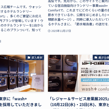
高梨です。先月から、このサイトでご案内
ている宿泊施設向けランドリー事業wash+
ラス広報チームです。ウォッシ
Comfortで、これまでにどのくらいの量の
開するホテルランドリー
節水できているか、公開をはじめました(
omfort」、多くのご要望にお応え
積節水量ページ）。同時に導入いただいて
円プランが登場しています！ウ
るホテルさまに、「節水報告書」の送付を..
のホテルランドリーを1台から
きるこのプランついて、知って
2025年11月17日
日
導入事例
展示会
東京に「wash+
「レジャー＆サービス産業展2025
t」を採用していただきまし
（10月22日(水)・23日(木)、東京