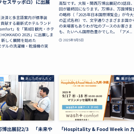
アクセスサッポロ）に出展
高梨です。大阪・関西万博出展記の3話目
回が最終回になります。万博は、万国博覧
の略称（「2025年日本国際博覧会」が今大
ス決済と多言語案内が標準装
の正式名称）で、文字通りさまざまま国か
も貢献する最新式ホテルランド
の来場客もありわが社のブースのお客さま
Comfort」を「第8回 観光・ホテ
も、たいへん国際色豊かでした。 「アメ...
OKKAIDO 2025」に出展しま
、新しく展開を始めた
2025年9月5日
d」モデルの洗濯機・乾燥機の実
あしたのせんたく
展示会
博出展記2/3 「未来や
「Hospitality & Food Week in 