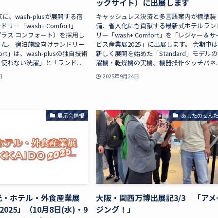
ッグサイト）に出展します
に、wash-plusが展開する宿
キャッシュレス決済と多言語案内が標準装
ー「wash+ Comfort」
備、省人化にも貢献する最新式ホテルラン
ラス コンフォート）を採用し
リー「wash+ Comfort」を「レジャー＆サ
た。 宿泊施設向けランドリー
ビス産業展2025」に出展します。 会期中
fort」は、wash-plusの独自技術
新しく展開を始めた「Standard」モデル
使わない洗濯」と「ランド...
濯機・乾燥機の実機、機器操作タッチパネ..
日
2025年9月24日
展示会情報
あしたのせん
光・ホテル・外食産業展
大阪・関西万博出展記3/3 「アメ
 2025」（10月8日(水)・9
ジング！」