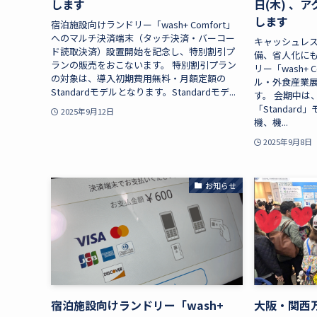
します
日(木) 、
します
宿泊施設向けランドリー「wash+ Comfort」
へのマルチ決済端末（タッチ決済・バーコー
キャッシュレ
ド読取決済）設置開始を記念し、特別割引プ
備、省人化に
ランの販売をおこないます。 特別割引プラン
リー「wash+ 
の対象は、導入初期費用無料・月額定額の
ル・外食産業展 H
Standardモデルとなります。Standardモデ...
す。 会期中は
「Standar
2025年9月12日
機、機...
2025年9月8日
お知らせ
宿泊施設向けランドリー「wash+
大阪・関西万