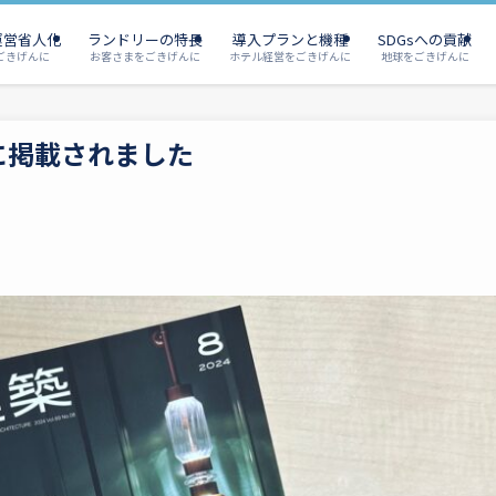
運営省人化
ランドリーの特長
導入プランと機種
SDGsへの貢献
ごきげんに
お客さまをごきげんに
ホテル経営をごきげんに
地球をごきげんに
号に掲載されました